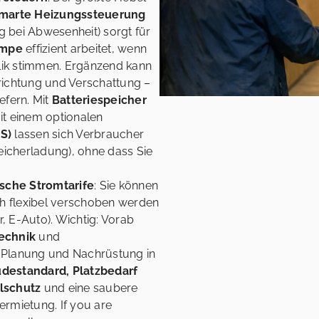
marte Heizungssteuerung
ng bei Abwesenheit) sorgt für
mpe
effizient arbeitet, wenn
ik stimmen. Ergänzend kann
richtung und Verschattung –
efern. Mit
Batteriespeicher
it einem optionalen
S)
lassen sich Verbraucher
peicherladung), ohne dass Sie
sche Stromtarife
: Sie können
ch flexibel verschoben werden
 E-Auto). Wichtig: Vorab
echnik
und
 Planung und Nachrüstung in
destandard, Platzbedarf
lschutz
und eine saubere
rmietung. If you are