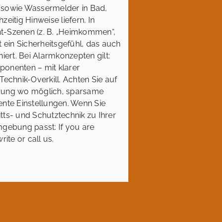
 sowie Wassermelder in Bad,
eitig Hinweise liefern. In
t-Szenen (z. B. „Heimkommen“,
t ein Sicherheitsgefühl, das auch
iert. Bei Alarmkonzepten gilt:
ponenten – mit klarer
Technik-Overkill. Achten Sie auf
erung wo möglich, sparsame
ente Einstellungen. Wenn Sie
tts- und Schutztechnik zu Ihrer
mgebung passt: If you are
write or call us.