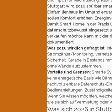
und Tipps für Nachrüstung, Kauf 
Stuttgart wird 2026 spürbar smar
Einfamilienhaus im Umland erwar
sollen Komfort erhöhen, Energiev
Damit Smart Home in der Praxis ü
datenschutzbewusst eingesetzt un
verkaufen möchte, kann mit der ri
dokumentiert.
Was 2026 wirklich gefragt ist:
Int
Stromzähler/Monitoring, vernetzt
Sicherheit. Gerade in Bestandsimmo
ohne Wände aufzustemmen.
Vorteile und Grenzen:
Smarte Sys
keine energetische Basis wie Dämm
nachvollziehbare Datenschutz-Eins
Bedienanleitungen, Zuständigkeite
Wenn Sie wissen möchten, welche
wie sie sich auf Vermietung oder Ve
Was sich 2026 in Stut