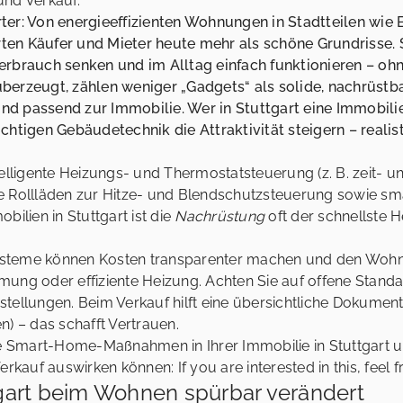
und Verkauf.
ter: Von energieeffizienten Wohnungen in Stadtteilen wie
ten Käufer und Mieter heute mehr als schöne Grundrisse
erbrauch senken und im Alltag einfach funktionieren – ohn
berzeugt, zählen weniger „Gadgets“ als solide, nachrüstba
d passend zur Immobilie. Wer in Stuttgart eine Immobili
chtigen Gebäudetechnik die Attraktivität steigern – reali
elligente Heizungs- und Thermostatsteuerung (z. B. zeit- u
e Rollläden zur Hitze- und Blendschutzsteuerung sowie s
bilien in Stuttgart ist die
Nachrüstung
oft der schnellste 
teme können Kosten transparenter machen und den Wohnk
ung oder effiziente Heizung. Achten Sie auf offene Standa
tellungen. Beim Verkauf hilft eine übersichtliche Dokumen
n) – das schafft Vertrauen.
 Smart-Home-Maßnahmen in Ihrer Immobilie in Stuttgart 
rkauf auswirken können: If you are interested in this, feel fr
tgart beim Wohnen spürbar verändert