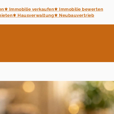
en
⚜ Immobilie verkaufen
⚜ Immobilie bewerten
mieten
⚜ Hausverwaltung
⚜ Neubauvertrieb