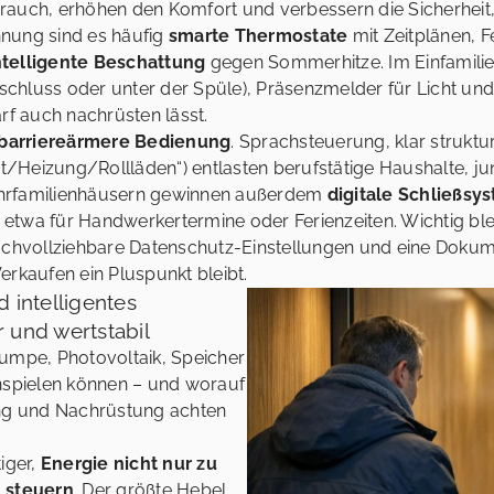
rauch, erhöhen den Komfort und verbessern die Sicherheit,
nung sind es häufig
smarte Thermostate
mit Zeitplänen, 
ntelligente Beschattung
gegen Sommerhitze. Im Einfamil
hluss oder unter der Spüle), Präsenzmelder für Licht und 
rf auch nachrüsten lässt.
barriereärmere Bedienung
. Sprachsteuerung, klar strukt
/Heizung/Rollläden“) entlasten berufstätige Haushalte, jun
ehrfamilienhäusern gewinnen außerdem
digitale Schließsy
twa für Handwerkertermine oder Ferienzeiten. Wichtig bleib
nachvollziehbare Datenschutz-Einstellungen und eine Doku
erkaufen ein Pluspunkt bleibt.
d intelligentes
und wertstabil
mpe, Photovoltaik, Speicher
spielen können – und worauf
ung und Nachrüstung achten
iger,
Energie nicht nur zu
u steuern
. Der größte Hebel