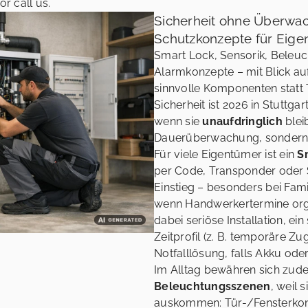
 or call us.
Sicherheit ohne Überwac
Schutzkonzepte für Eige
Smart Lock, Sensorik, Beleu
Alarmkonzepte – mit Blick a
sinnvolle Komponenten statt T
Sicherheit ist 2026 in Stuttg
wenn sie
unaufdringlich
bleib
Dauerüberwachung, sondern kl
Für viele Eigentümer ist ein
S
per Code, Transponder oder 
Einstieg – besonders bei Fami
wenn Handwerkertermine orga
dabei seriöse Installation, e
Zeitprofil (z. B. temporäre Zu
Notfalllösung, falls Akku oder
Im Alltag bewähren sich zu
Beleuchtungsszenen
, weil 
auskommen: Tür-/Fensterko