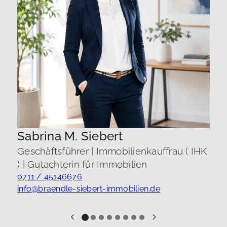
i
Sabrina M. Siebert
Geschäftsführer | Immobilienkauffrau ( IHK
) | Gutachterin für Immobilien
0711 / 45146676
info@braendle-siebert-immobilien.de