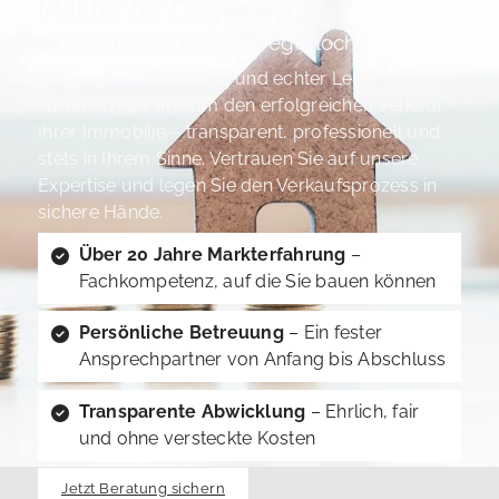
Makler für Degerloch
Immobilienverkauf in Degerloch?
Mit Sorgfalt, Erfahrung und echter Leidenschaft
kümmern wir uns um den erfolgreichen Verkauf
Ihrer Immobilie – transparent, professionell und
stets in Ihrem Sinne. Vertrauen Sie auf unsere
Expertise und legen Sie den Verkaufsprozess in
sichere Hände.
Über 20 Jahre Markterfahrung
–
Fachkompetenz, auf die Sie bauen können
Persönliche Betreuung
– Ein fester
Ansprechpartner von Anfang bis Abschluss
Transparente Abwicklung
– Ehrlich, fair
und ohne versteckte Kosten
Jetzt Beratung sichern