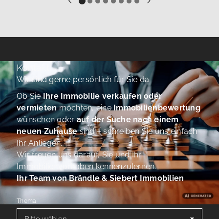
Kontakt
Wir sind gerne persönlich für Sie da
Ob Sie
Ihre Immobilie verkaufen oder
vermieten
möchten, eine
Immobilienbewertung
wünschen oder
auf der Suche nach einem
neuen Zuhause
sind – schreiben Sie uns einfach
Ihr Anliegen.
Wir freuen uns darauf, Sie und Ihr
Immobilienvorhaben kennenzulernen.
Ihr Team von Brändle & Siebert Immobilien
Thema