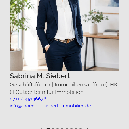
Sabrina M. Siebert
Geschäftsführer | Immobilienkauffrau ( IHK
G
) | Gutachterin für Immobilien
|
0711 / 45146676
info@braendle-siebert-immobilien.de
0
i