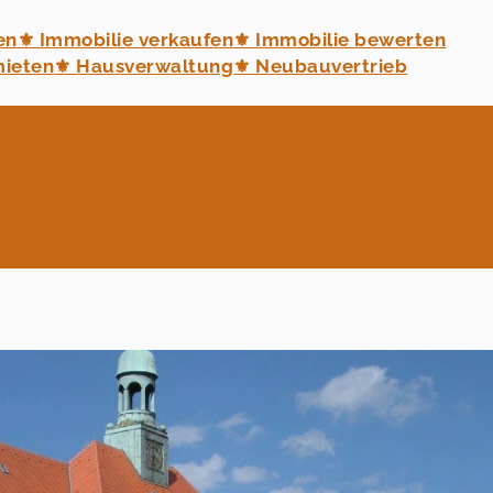
en
⚜ Immobilie verkaufen
⚜ Immobilie bewerten
mieten
⚜ Hausverwaltung
⚜ Neubauvertrieb