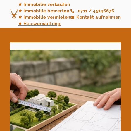
⚜ Immobilie verkaufen
⚜ Immobilie bewerten
0711 / 45146676
⚜ Immobilie vermieten
Kontakt aufnehmen
⚜ Hausverwaltung
⚜ Neubauvertrieb