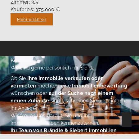
Zimmer: 3.5
Kaufpreis: 375.000 €
Mehr erfahren
Kontakt
Wir sind gerne persönlich für Sie da
Ob Sie
Ihre Immobilie verkaufen oder
vermieten
möchten, eine
Immobilienbewertung
wünschen oder
auf der Suche nach einem
neuen Zuhause
sind – schreiben Sie uns einfach
Ihr Anliegen.
Wir freuen uns darauf, Sie und Ihr
Immobilienvorhaben kennenzulernen.
Ihr Team von Brändle & Siebert Immobilien