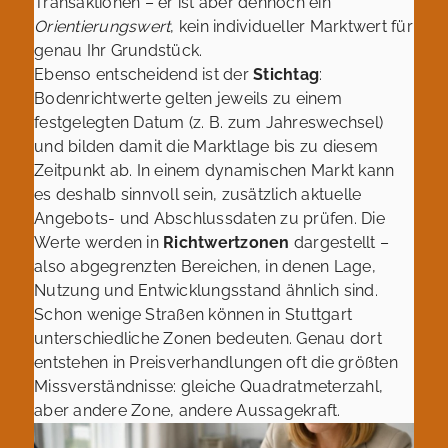
Transaktionen – er ist aber dennoch ein
Orientierungswert
, kein individueller Marktwert für
genau Ihr Grundstück.
Ebenso entscheidend ist der
Stichtag
:
Bodenrichtwerte gelten jeweils zu einem
festgelegten Datum (z. B. zum Jahreswechsel)
und bilden damit die Marktlage bis zu diesem
Zeitpunkt ab. In einem dynamischen Markt kann
es deshalb sinnvoll sein, zusätzlich aktuelle
Angebots- und Abschlussdaten zu prüfen. Die
Werte werden in
Richtwertzonen
dargestellt –
also abgegrenzten Bereichen, in denen Lage,
Nutzung und Entwicklungsstand ähnlich sind.
Schon wenige Straßen können in Stuttgart
unterschiedliche Zonen bedeuten. Genau dort
entstehen in Preisverhandlungen oft die größten
Missverständnisse: gleiche Quadratmeterzahl,
aber andere Zone, andere Aussagekraft.