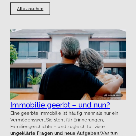
Alle ansehen
M
n
A
g
i
h
D
Immobilie geerbt – und nun?
T
Eine geerbte Immobilie ist häufig mehr als nur ein
u
Vermögenswert.Sie steht für Erinnerungen,
K
Familiengeschichte – und zugleich für viele
g
ungeklärte Fragen und neue Aufgaben
.Was tun