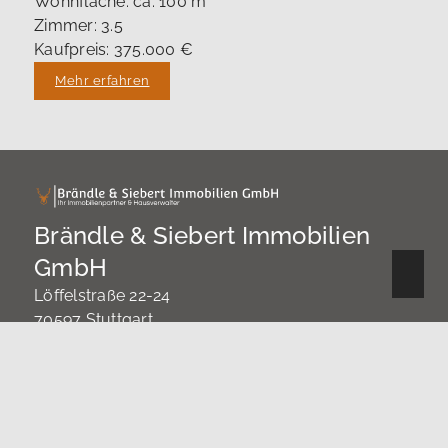
Wohnfläche: ca. 100 m²
Zimmer: 3.5
Kaufpreis: 375.000 €
Mehr erfahren
Brändle & Siebert Immobilien
GmbH
Löffelstraße 22-24
70597 Stuttgart
0711 / 45146676
info@braendle-siebert-immobilien.de
Nach oben