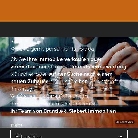
Kontakt
Wir sind gerne persönlich für Sie da
Ob Sie
Ihre Immobilie verkaufen oder
vermieten
möchten, eine
Immobilienbewertung
wünschen oder
auf der Suche nach einem
neuen Zuhause
sind – schreiben Sie uns einfach
Ihr Anliegen.
Wir freuen uns darauf, Sie und Ihr
Immobilienvorhaben kennenzulernen.
Ihr Team von Brändle & Siebert Immobilien
Thema