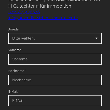
) | Gutachterin für Immobilien
0711 / 45146676
info@braendle-siebert-immobilien.de
Anrede
Vorname
*
Nachname
*
E-Mail
*