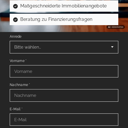
Maßgeschneiderte Immobilienangebote
Beratung zu Finanzierungsfragen
Anrede
Vorname
*
Nachname
*
E-Mail
*