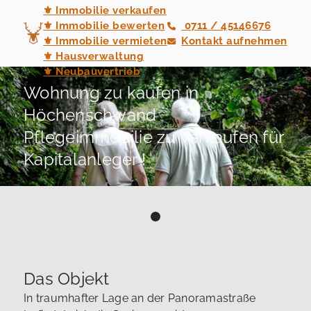
⚜ Immobilie verkaufen
⚜ Immobilie bewerten
0711 / 45146676
⚜ Immobilie vermieten
Kontakt aufnehmen
⚜ Hausverwaltung
⚜ Neubauvertrieb
Wohnung zu kaufen in
Höchenschwand
Pflegeimmobilie zu Verkaufen für
Kapitalanleger !
Das Objekt
In traumhafter Lage an der Panoramastraße