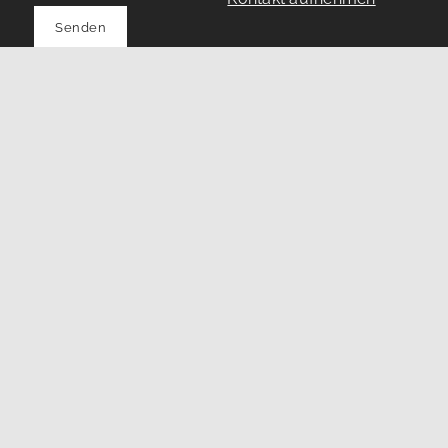
Senden
Brändle & Siebert Immobilien
GmbH
Löffelstraße 22-24
70597 Stuttgart
0711 / 45146676
info@braendle-siebert-immobilien.de
Nach oben
Immobilie finden
Immobilie verkaufen