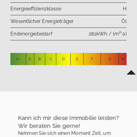
Energieeffizienzklasse
H
Wesentlicher Energieträger
Öl
Endenergiebedarf
282kWh / (m²*a)
A+
A
B
C
D
E
F
G
H
Kann ich mir diese Immobilie leisten?
Wir beraten Sie gerne!
Nehmen Sie sich einen Moment Zeit, um