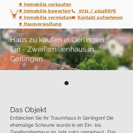
⚜ Immobilie verkaufen
⚜ Immobilie bewerten
0711 / 45146676
⚜ Immobilie vermieten
Kontakt aufnehmen
⚜ Hausverwaltung
⚜ Neubauvertrieb
Haus zu kaufen in Gerlingen
Ein - Zweifamilienhaus in
Gerlingen
Das Objekt
Entdecken Sie Ihr Traumhaus in Gerlingen! Die
ehemalige Scheune wurde in ein Ein- bis
Zweifamilienhaus im Jahr 1963 umgebaut . Das