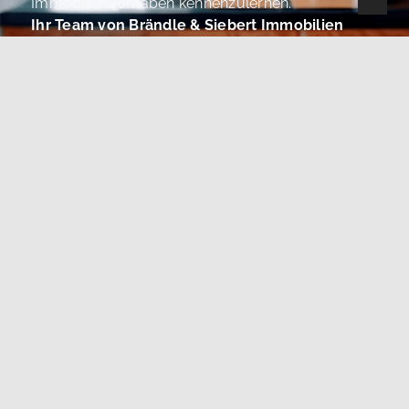
Immobilienvorhaben kennenzulernen.
Ihr Team von Brändle & Siebert Immobilien
Thema
Anrede
Vorname
*
Nachname
*
E-Mail
*