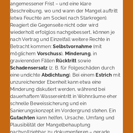
angemessener Frist – und eine klare
Beschreibung, wo und wann der Mangel auftritt
(etwa Feuchte am Sockel nach Starkregen).
Reagiert die Gegenseite nicht oder wird
wiederholt erfolglos nachgebessert, können je
nach Vertrag und Einzelfall weitere Rechte in
Betracht kommen:
Selbstvornahme
(mit
möglichem
Vorschuss
),
Minderung
, in
gravierenden Fällen
Rücktritt
sowie
Schadensersatz
(z. B. für Folgeschäden durch
eine undichte
Abdichtung
). Bei einem
Estrich
mit
unzureichender Ebenheit kann etwa eine
Minderung diskutiert werden, während bei
dauerhaftem Wassereintritt in Wohnräume eher
schnelle Beweissicherung und ein
Sanierungskonzept im Vordergrund stehen. Ein
Gutachten
kann helfen, Ursache, Umfang und
Plausibilität der Mangelbehauptung
nachvollziehbar zu dokumentieren – gerade