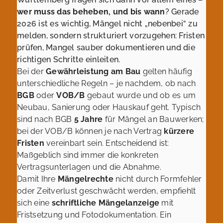
wer muss das beheben, und bis wann
? Gerade
2026 ist es wichtig, Mängel nicht „nebenbei“ zu
melden, sondern strukturiert vorzugehen: Fristen
prüfen, Mangel sauber dokumentieren und die
richtigen Schritte einleiten.
Bei der
Gewährleistung am Bau
gelten häufig
unterschiedliche Regeln – je nachdem, ob nach
BGB
oder
VOB/B
gebaut wurde und ob es um
Neubau, Sanierung oder Hauskauf geht. Typisch
sind nach BGB
5 Jahre
für Mängel an Bauwerken;
bei der VOB/B können je nach Vertrag
kürzere
Fristen
vereinbart sein. Entscheidend ist:
Maßgeblich sind immer die konkreten
Vertragsunterlagen und die Abnahme.
Damit Ihre
Mängelrechte
nicht durch Formfehler
oder Zeitverlust geschwächt werden, empfiehlt
sich eine
schriftliche Mängelanzeige
mit
Fristsetzung und Fotodokumentation. Ein