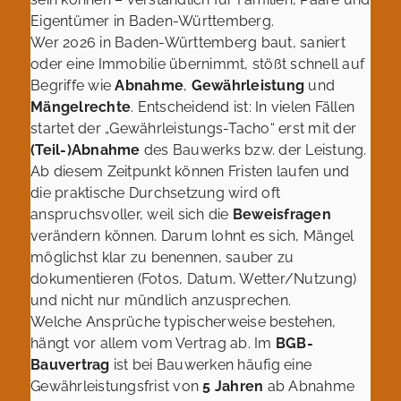
Eigentümer in Baden-Württemberg.
Wer 2026 in Baden-Württemberg baut, saniert
oder eine Immobilie übernimmt, stößt schnell auf
Begriffe wie
Abnahme
,
Gewährleistung
und
Mängelrechte
. Entscheidend ist: In vielen Fällen
startet der „Gewährleistungs-Tacho“ erst mit der
(Teil-)Abnahme
des Bauwerks bzw. der Leistung.
Ab diesem Zeitpunkt können Fristen laufen und
die praktische Durchsetzung wird oft
anspruchsvoller, weil sich die
Beweisfragen
verändern können. Darum lohnt es sich, Mängel
möglichst klar zu benennen, sauber zu
dokumentieren (Fotos, Datum, Wetter/Nutzung)
und nicht nur mündlich anzusprechen.
Welche Ansprüche typischerweise bestehen,
hängt vor allem vom Vertrag ab. Im
BGB-
Bauvertrag
ist bei Bauwerken häufig eine
Gewährleistungsfrist von
5 Jahren
ab Abnahme