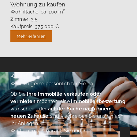
Wohnung zu kaufen
Wohnfläche: ca. 100 m²
Zimmer: 3.5
Kaufpreis: 375.000 €
Mehr erfahren
Kontakt
Wir sind gerne persönlich für Sie da
Ob Sie
Ihre Immobilie verkaufen oder
vermieten
möchten, eine
Immobilienbewertung
wünschen oder
auf der Suche nach einem
neuen Zuhause
sind – schreiben Sie uns einfach
Ihr Anliegen.
Wir freuen uns darauf, Sie und Ihr