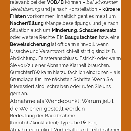
relevant; bei der
VOB/B
können –
bei wirksamer
Vereinbarung
und je nach Konstellation –
kürzere
Fristen
vorkommen. Inhaltlich geht es meist um
Nacherfüllung
(Mangelbeseitigung), und je nach
Situation auch um
Minderung
,
Schadensersatz
oder weitere Rechte. Ein
Baugutachten
bzw. eine
Beweissicherung
ist oft dann sinnvoll, wenn
Ursache und Verantwortlichkeit strittig sind (z. B.
Abdichtung, Fensteranschluss, Estrich) oder wenn
Sie vor/zu einer Abnahme Klarheit brauchen.
GutachterBW kann hierzu fachlich einordnen – als
Grundlage für Ihre nächsten Schritte. Wenn Sie
interessiert sind, schreiben oder rufen Sie uns
gern an.
Abnahme als Wendepunkt: Warum jetzt
die Weichen gestellt werden
Bedeutung der Bauabnahme
(förmlich/konkludent), typische Risiken,
Abnahmeprotokoll, Vorbehalte und Teilabnahmen