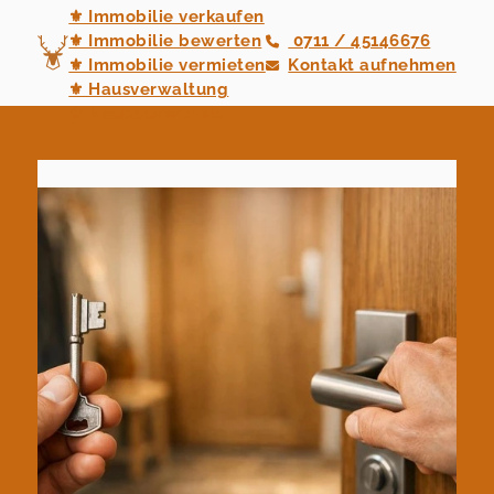
⚜ Immobilie verkaufen
⚜ Immobilie bewerten
0711 / 45146676
⚜ Immobilie vermieten
Kontakt aufnehmen
⚜ Hausverwaltung
⚜ Neubauvertrieb