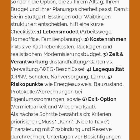
sondern die Option, die zu Ihrem Alltag, Ihrem
Budget und Ihrer Planungssicherheit passt. Damit
Sie in Stuttgart, Esslingen oder Waiblingen
strukturiert entscheiden, hilft eine kurze
Checkliste:
1) Lebensmodell
(Arbeitswege,
Homeoffice, Familienplanung),
2) Kostenrahmen
inklusive Kaufnebenkosten, Rücklagen und
realistischem Modernisierungsbudget,
3) Zeit &
Verantwortung
(Instandhaltung/Garten vs.
Verwaltung/WEG-Beschlüsse),
4) Lagequalität
(ÖPNV, Schulen, Nahversorgung, Lärm),
5)
Risikopunkte
wie Energieausweis, Bauzustand,
Protokolle/Abrechnungen bei
Eigentumswohnungen, sowie
6) Exit-Option
(Vermietbarkeit und Wiederverkauf).
Als nächste Schritte bewährt sich: Kriterien
priorisieren („Muss“, „Kann“, „Nice to have“),
Finanzierung mit Zinsbindung und Reserve
durchrechnen, Unterlagen vor Besichtigungen