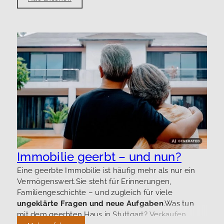
M
n
A
g
i
h
D
Immobilie geerbt – und nun?
T
Eine geerbte Immobilie ist häufig mehr als nur ein
u
Vermögenswert.Sie steht für Erinnerungen,
K
Familiengeschichte – und zugleich für viele
g
ungeklärte Fragen und neue Aufgaben
.Was tun
mit dem geerbten Haus in Stuttgart? Verkaufen,