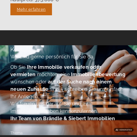
Mehr erfahren
Kontakt
Wir sind gerne persönlich für Sie da
Ob Sie
Ihre Immobilie verkaufen oder
vermieten
möchten, eine
Immobilienbewertung
wünschen oder
auf der Suche nach einem
neuen Zuhause
sind – schreiben Sie uns einfach
Ihr Anliegen.
Wir freuen uns darauf, Sie und Ihr
Immobilienvorhaben kennenzulernen.
Ihr Team von Brändle & Siebert Immobilien
Thema