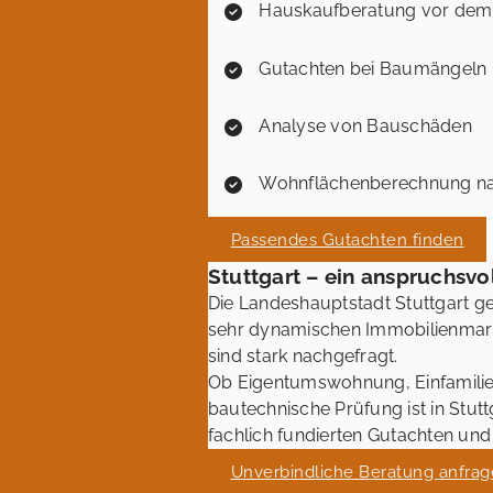
Hauskaufberatung vor dem
Gutachten bei Baumängeln
Analyse von Bauschäden
Wohnflächenberechnung na
Passendes Gutachten finden
Stuttgart – ein anspruchsv
Die Landeshauptstadt Stuttgart ge
sehr dynamischen Immobilienmarkt
sind stark nachgefragt.
Ob Eigentumswohnung, Einfamilie
bautechnische Prüfung ist in Stut
fachlich fundierten Gutachten un
Unverbindliche Beratung anfra