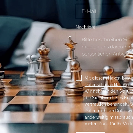
Nachricht
*
Mit diesem Haken bestät
Datenschutzerklärung
z
Wir nehmen den Schutz I
die Sie über dieses Kon
vertraulich behandelt. W
Daten nicht an Dritte w
anderweitig missbrauch
Vielen Dank für Ihr Vert