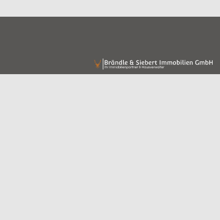
Brändle & Siebert Im
Löffelstraße 22-24
70597 Stuttgart
0711 / 45146676
info@braendle-siebert-immobilien
Kontakt
Impres