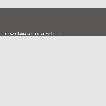
In diesen Regionen sind wir vertreten:
Nach oben
Immobilie finden
Immobilie verkaufen
Immobilie bewerten
en GmbH 2026