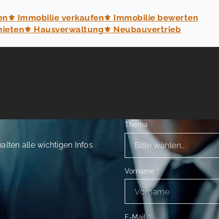
en
⚜ Immobilie verkaufen
⚜ Immobilie bewerten
mieten
⚜ Hausverwaltung
⚜ Neubauvertrieb
Thema
alten alle wichtigen Infos
Vorname
*
E-Mail
*