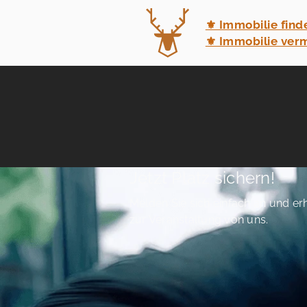
⚜ Immobilie find
⚜ Immobilie ver
Jetzt Platz sichern!
Melden Sie sich einfach an und erh
zur Veranstaltung von uns.