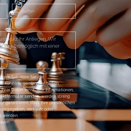
igen Sie, dass Sie die
ur Kenntnis genommen haben.
hrer Daten ernst. Alle Informationen,
taktformular senden, werden streng
ir garantieren, dass Ihre persönlichen
eitergegeben, verkauft oder
t werden.
rauen.