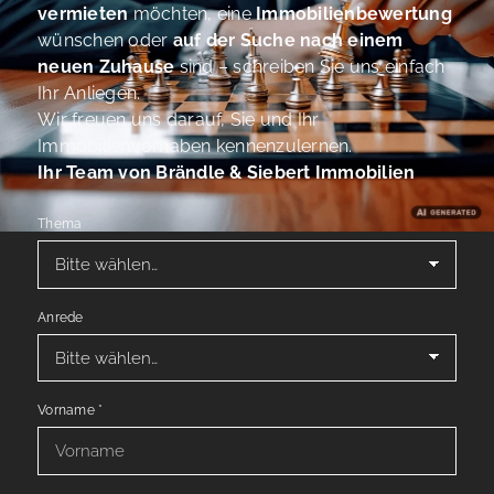
vermieten
möchten, eine
Immobilienbewertung
wünschen oder
auf der Suche nach einem
neuen Zuhause
sind – schreiben Sie uns einfach
Ihr Anliegen.
Wir freuen uns darauf, Sie und Ihr
Immobilienvorhaben kennenzulernen.
Ihr Team von Brändle & Siebert Immobilien
Thema
Anrede
Vorname
*