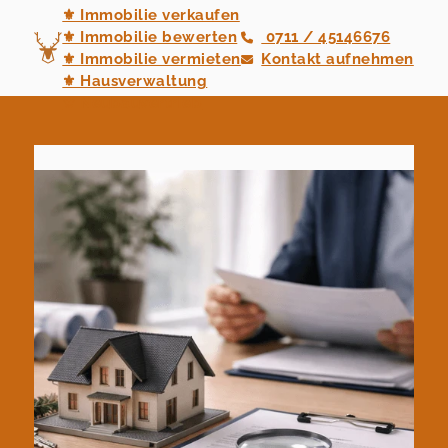
⚜ Immobilie verkaufen
⚜ Immobilie bewerten
0711 / 45146676
⚜ Immobilie vermieten
Kontakt aufnehmen
⚜ Hausverwaltung
⚜ Neubauvertrieb