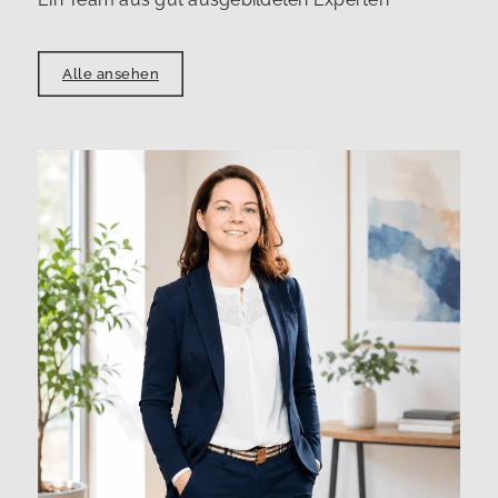
Alle ansehen
G
|
0
i