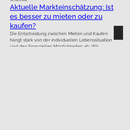
Aktuelle Markteinschätzung: Ist
es besser zu mieten oder zu
kaufen?
Die Entscheidung zwischen Mieten und Kaufen
hängt stark von der individuellen Lebenssituation
und den finanziellen Möglichkeiten ab. Wir
beleuchten die Vor- und Nachteile beider Optionen
angesichts der aktuellen Marktlage.
Mehr erfahren
Brändle & Siebert Immobilien
GmbH
Löffelstraße 22-24