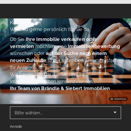
Kontakt
Wir sind gerne persönlich für Sie da
Ob Sie
Ihre Immobilie verkaufen oder
vermieten
möchten, eine
Immobilienbewertung
wünschen oder
auf der Suche nach einem
neuen Zuhause
sind – schreiben Sie uns einfach
Ihr Anliegen.
Wir freuen uns darauf, Sie und Ihr
Immobilienvorhaben kennenzulernen.
Ihr Team von Brändle & Siebert Immobilien
Thema
Anrede