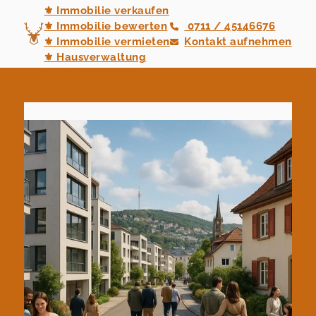
⚜ Immobilie verkaufen
⚜ Immobilie bewerten
0711 / 45146676
⚜ Immobilie vermieten
Kontakt aufnehmen
⚜ Hausverwaltung
⚜ Neubauvertrieb