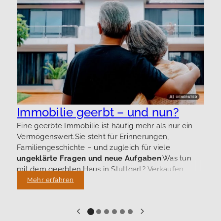
M
n
A
g
i
h
D
Immobilie geerbt – und nun?
T
Eine geerbte Immobilie ist häufig mehr als nur ein
u
Vermögenswert.Sie steht für Erinnerungen,
K
Familiengeschichte – und zugleich für viele
g
ungeklärte Fragen und neue Aufgaben
.Was tun
mit dem geerbten Haus in Stuttgart? Verkaufen,
behalten, vermieten? Und was gilt bei einer
Mehr erfahren
Erbengemeinschaft?
Bei
Brändle & Siebert Immobilien
begleiten wir seit
vielen Jahren Menschen aus Stuttgart, Esslingen,